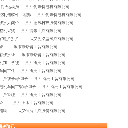
冲浪运动员
—
浙江优奈特电机有限公司
控制器软件工程师
—
浙江优奈特电机有限公司
残疾人岗位
—
浙江德硕科技股份有限公司
整机采购
—
浙江博来工具有限公司
砂轮片拆片工
—
武义县泓盛磨具有限公司
普工
—
永康市铭普工贸有限公司
有残疾证
—
永康市铭普工贸有限公司
机加工学徒
—
浙江鸿宾工贸有限公司
车间主任
—
浙江鸿宾工贸有限公司
生产线长/班组长
—
浙江鸿宾工贸有限公司
电机车间主管/班组长
—
浙江鸿宾工贸有限公司
生产经理
—
浙江鸿宾工贸有限公司
杂工
—
浙江上水工贸有限公司
辅助工
—
武义恒海工具股份有限公司
最新资讯